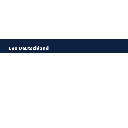
Leo Deutschland
Lions Deutschland
Leo Deutschland
Kontakt
Impressum
Datenschutz
Cookies
© Lions Deutschland, Karlsruhe