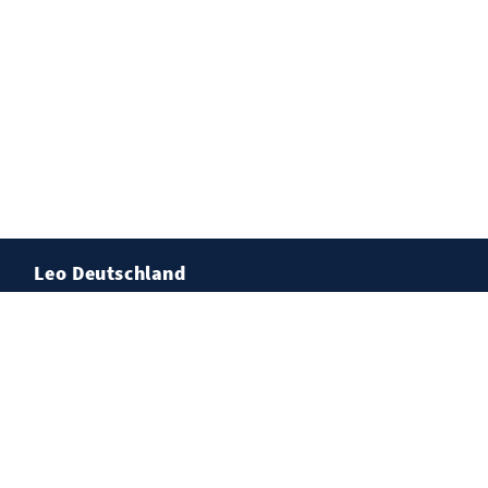
Leo Deutschland
Lions Deutschland
Leo Deutschland
Kontakt
Impressum
Datenschutz
Cookies