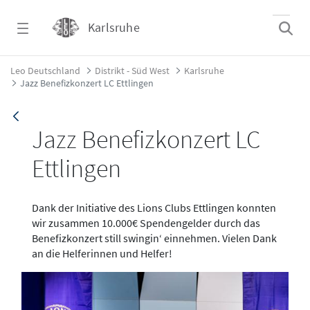
Zum Hauptinhalt springen
Karlsruhe
Jazz Benefizkonzert LC Ettlingen - Karlsruhe
Leo Deutschland
Distrikt - Süd West
Karlsruhe
Jazz Benefizkonzert LC Ettlingen
Jazz Benefizkonzert LC
Ettlingen
Dank der Initiative des Lions Clubs Ettlingen konnten
wir zusammen 10.000€ Spendengelder durch das
Benefizkonzert still swingin‘ einnehmen. Vielen Dank
an die Helferinnen und Helfer!